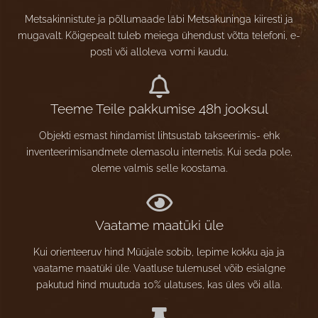
Metsakinnistute ja põllumaade läbi Metsakuninga kiiresti ja
mugavalt. Kõigepealt tuleb meiega ühendust võtta telefoni, e-
posti või alloleva vormi kaudu.
Teeme Teile pakkumise 48h jooksul
Objekti esmast hindamist lihtsustab takseerimis- ehk
inventeerimisandmete olemasolu internetis. Kui seda pole,
oleme valmis selle koostama.
Vaatame maatüki üle
Kui orienteeruv hind Müüjale sobib, lepime kokku aja ja
vaatame maatüki üle. Vaatluse tulemusel võib esialgne
pakutud hind muutuda 10% ulatuses, kas üles või alla.