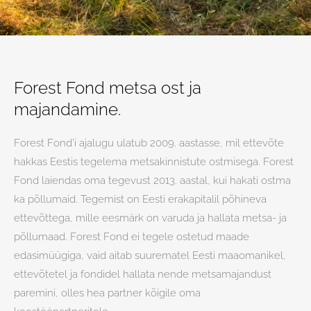
Forest Fond metsa ost ja
majandamine.
Forest Fond’i ajalugu ulatub 2009. aastasse, mil ettevõte
hakkas Eestis tegelema metsakinnistute ostmisega. Forest
Fond laiendas oma tegevust 2013. aastal, kui hakati ostma
ka põllumaid. Tegemist on Eesti erakapitalil põhineva
ettevõttega, mille eesmärk on varuda ja hallata metsa- ja
põllumaad. Forest Fond ei tegele ostetud maade
edasimüügiga, vaid aitab suurematel Eesti maaomanikel,
ettevõtetel ja fondidel hallata nende metsamajandust
paremini, olles hea partner kõigile oma