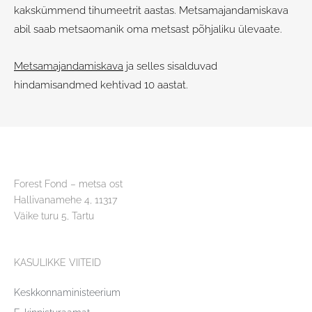
kakskümmend tihumeetrit aastas. Metsamajandamiskava
abil saab metsaomanik oma metsast põhjaliku ülevaate.
Metsamajandamiskava
ja selles sisalduvad
hindamisandmed kehtivad 10 aastat.
Forest Fond – metsa ost
Hallivanamehe 4, 11317
Väike turu 5, Tartu
KASULIKKE VIITEID
Keskkonnaministeerium