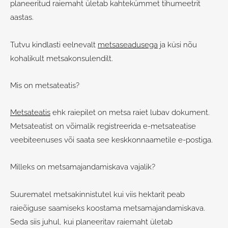
planeeritud raiemaht ületab kahtekümmet tihumeetrit
aastas.
Tutvu kindlasti eelnevalt
metsaseadusega
ja küsi nõu
kohalikult metsakonsulendilt.
Mis on metsateatis?
Metsateatis
ehk raiepilet on metsa raiet lubav dokument.
Metsateatist on võimalik registreerida e-metsateatise
veebiteenuses või saata see keskkonnaametile e-postiga.
Milleks on metsamajandamiskava vajalik?
Suurematel metsakinnistutel kui viis hektarit peab
raieõiguse saamiseks koostama metsamajandamiskava.
Seda siis juhul, kui planeeritav raiemaht ületab