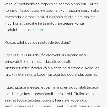
väita, et metsaoksjon tagab alati parima hinna turul, kuna
komisjonitasud tuleb metsaomanikul müügihinnast maha
arvestada ja omast taskust oksjonipidajatele ära maksta.
Huvi korral vaadake ka lisainfot raieteatise kohta
kodulehelt:
raieteatis.ee
Kuidas tuleks valida raietööde teostajat?
Esiteks tuleks küsida võrreldavaid hinnapakkumisi
erinevatelt Eesti metsandusettevõtetelt.
Metsandusettevõtteks võib pidada neid firmasid, kellel on
isiklik raietehnika ja kogemustega tööjõud endal olemas.
Tuleb pidada meeles, et parim hind ei pruugi alati tagada
kvaliteeti ja keskkonnasõbralikke raietöid. Oluline on ka
see, et tööde teostajal oleks pikaajaline kogemus,
professionaalne ja kaasaegne tehnika ja väljaõppe saanud