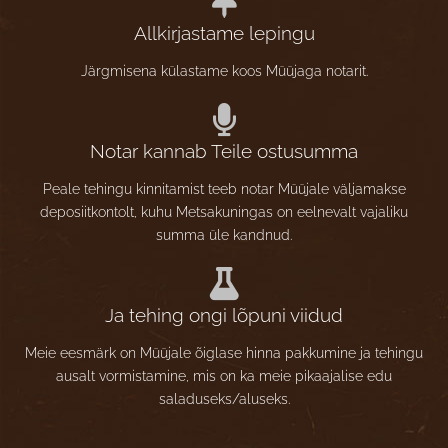
Allkirjastame lepingu
Järgmisena külastame koos Müüjaga notarit.
Notar kannab Teile ostusumma
Peale tehingu kinnitamist teeb notar Müüjale väljamakse
deposiitkontolt, kuhu Metsakuningas on eelnevalt vajaliku
summa üle kandnud.
Ja tehing ongi lõpuni viidud
Meie eesmärk on Müüjale õiglase hinna pakkumine ja tehingu
ausalt vormistamine, mis on ka meie pikaajalise edu
saladuseks/aluseks.