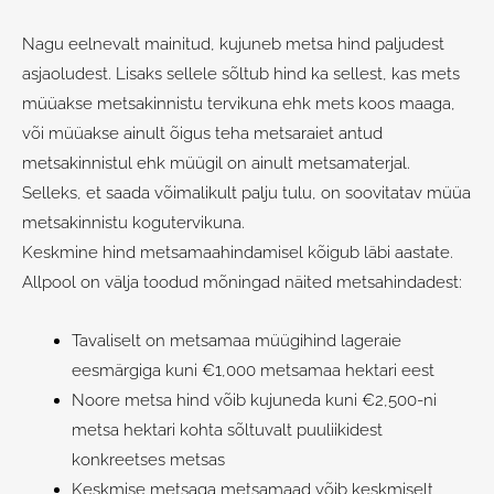
Nagu eelnevalt mainitud, kujuneb metsa hind paljudest
asjaoludest. Lisaks sellele sõltub hind ka sellest, kas mets
müüakse metsakinnistu tervikuna ehk mets koos maaga,
või müüakse ainult õigus teha metsaraiet antud
metsakinnistul ehk müügil on ainult metsamaterjal.
Selleks, et saada võimalikult palju tulu, on soovitatav müüa
metsakinnistu kogutervikuna.
Keskmine hind metsamaahindamisel kõigub läbi aastate.
Allpool on välja toodud mõningad näited metsahindadest:
Tavaliselt on metsamaa müügihind lageraie
eesmärgiga kuni €1,000 metsamaa hektari eest
Noore metsa hind võib kujuneda kuni €2,500-ni
metsa hektari kohta sõltuvalt puuliikidest
konkreetses metsas
Keskmise metsaga metsamaad võib keskmiselt