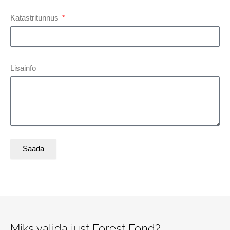
Katastritunnus
Lisainfo
Saada
Miks valida just Forest Fond?