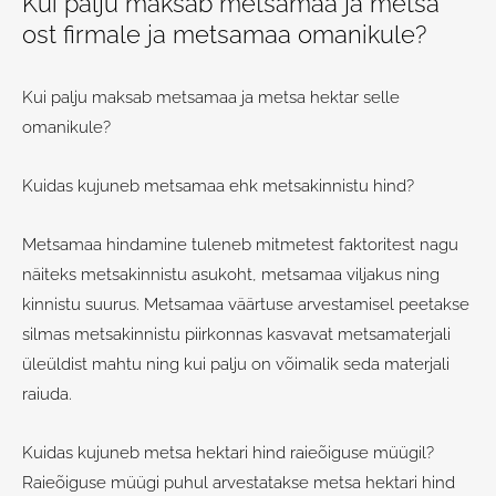
Kui palju maksab metsamaa ja metsa
ost firmale ja metsamaa omanikule?
Kui palju maksab metsamaa ja metsa hektar selle
omanikule?
Kuidas kujuneb metsamaa ehk metsakinnistu hind?
Metsamaa hindamine tuleneb mitmetest faktoritest nagu
näiteks metsakinnistu asukoht, metsamaa viljakus ning
kinnistu suurus. Metsamaa väärtuse arvestamisel peetakse
silmas metsakinnistu piirkonnas kasvavat metsamaterjali
üleüldist mahtu ning kui palju on võimalik seda materjali
raiuda.
Kuidas kujuneb metsa hektari hind raieõiguse müügil?
Raieõiguse müügi puhul arvestatakse metsa hektari hind