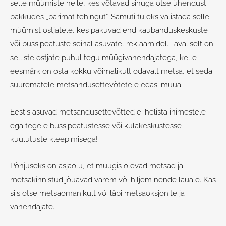
selle müümiste neile, kes võtavad sinuga otse ühendust
pakkudes „parimat tehingut“. Samuti tuleks välistada selle
müümist ostjatele, kes pakuvad end kaubanduskeskuste
või bussipeatuste seinal asuvatel reklaamidel. Tavaliselt on
selliste ostjate puhul tegu müügivahendajatega, kelle
eesmärk on osta kokku võimalikult odavalt metsa, et seda
suurematele metsandusettevõtetele edasi müüa.
Eestis asuvad metsandusettevõtted ei helista inimestele
ega tegele bussipeatustesse või külakeskustesse
kuulutuste kleepimisega!
Põhjuseks on asjaolu, et müügis olevad metsad ja
metsakinnistud jõuavad varem või hiljem nende lauale. Kas
siis otse metsaomanikult või läbi metsaoksjonite ja
vahendajate.