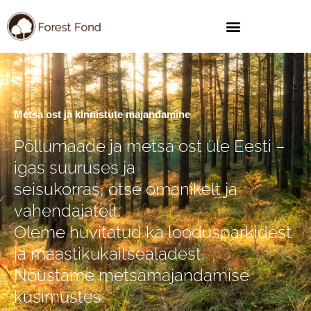
Skip
to
content
Metsa ost ja kinnistute majandamine
Põllumaade ja metsa ost üle Eesti –
igas suuruses ja
seisukorras, otse omanikelt ja
vahendajatelt.
Oleme huvitatud ka loodusparkidest
ja maastikukaitsealadest.
Nõustame metsamajandamise
küsimustes.