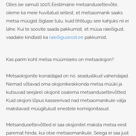
Olles ise samuti 100% Eestimaine metsandusettevõte,
oleme ka meie huvitatud sellest, et metsaomanik saaks
metsa müügist õiglase tulu, kuid tihtilugu see kahjuks nii ei
lähe. Kui te soovite saada pakkumist, et müüa raieõigust,
vaadake kindlasti ka
raieõiguseost.ee
pakkumist.
Kas parim koht metsa müümiseks on metsaoksjon?
Metsaoksjonite korraldajad on nö. seaduslikud vahendajad.
Nemad võtavad oma oksjonikeskkonda metsa müüki ja
kutsuvad seejärel oksjonil osalema metsandusettevõtted.
Kuid oksjoni lõpus kasseerivad nad metsaomanikule välja
makstavast müügitulust enestele komisjonitasud.
Metsandusettevõtted ei saa oksjonitel maksta metsa eest
paremat hinda, kui otse metsaomanikule. Seega ei saa just