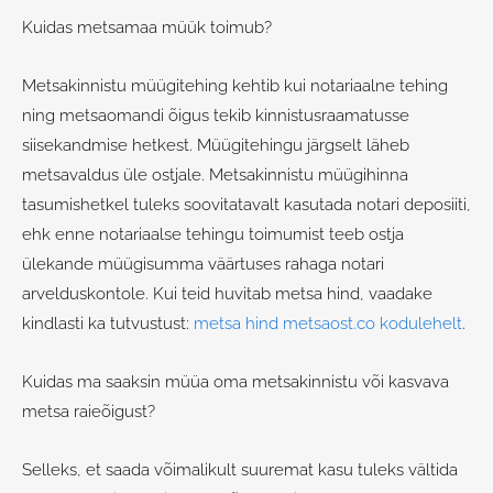
Kuidas metsamaa müük toimub?
Metsakinnistu müügitehing kehtib kui notariaalne tehing
ning metsaomandi õigus tekib kinnistusraamatusse
siisekandmise hetkest. Müügitehingu järgselt läheb
metsavaldus üle ostjale. Metsakinnistu müügihinna
tasumishetkel tuleks soovitatavalt kasutada notari deposiiti,
ehk enne notariaalse tehingu toimumist teeb ostja
ülekande müügisumma väärtuses rahaga notari
arvelduskontole. Kui teid huvitab metsa hind, vaadake
kindlasti ka tutvustust:
metsa hind metsaost.co kodulehelt
.
Kuidas ma saaksin müüa oma metsakinnistu või kasvava
metsa raieõigust?
Selleks, et saada võimalikult suuremat kasu tuleks vältida