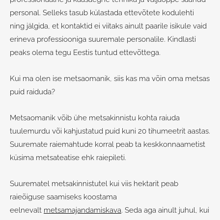
personal. Selleks tasub külastada ettevõtete kodulehti
ning jälgida, et kontaktid ei viitaks ainult paarile isikule vaid
erineva professiooniga suuremale personalile. Kindlasti
peaks olema tegu Eestis tuntud ettevõttega.
Kui ma olen ise metsaomanik, siis kas ma võin oma metsas
puid raiduda?
Metsaomanik võib ühe metsakinnistu kohta raiuda
tuulemurdu või kahjustatud puid kuni 20 tihumeetrit aastas.
Suuremate raiemahtude korral peab ta keskkonnaametist
küsima metsateatise ehk raiepileti.
Suurematel metsakinnistutel kui viis hektarit peab
raieõiguse saamiseks koostama
eelnevalt
metsamajandamiskava
. Seda aga ainult juhul, kui