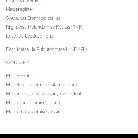
E-kinnisturaamat
Metsaregister
Sihtasutus Erametsakeskus
Riigimetsa Majandamise Keskus (RMK)
Eestmaa Looduse Fond
Eesti Metsa- ja Puidutööstuse Liit (EMPL)
SEADUSED
Metsaseadus
Metsateatise vorm ja esitamise kord
Metsamaterjali veoeeskiri ja veoseleht
Metsa korraldamise juhend
Metsa majandamise eeskiri