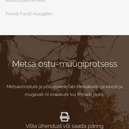
koostööpartneritele.
Forest Fond’i müügitiim
Metsa ostu-müügiprotsess
Metsakinnistute ja põllumaade läbi Metsakuninga kiiresti ja
mugavalt nii eraisikute kui firmade jaoks.
Võta ühendust või saada päring