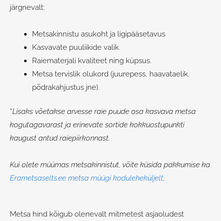
järgnevalt:
Metsakinnistu asukoht ja ligipääsetavus
Kasvavate puuliikide valik.
Raiematerjali kvaliteet ning küpsus.
Metsa tervislik olukord (juurepess, haavataelik,
põdrakahjustus jne).
*
Lisaks võetakse arvesse raie puude osa kasvava metsa
kogutagavarast ja erinevate sortide kokkuostupunkti
kaugust antud raiepiirkonnast.
Kui olete müümas metsakinnistut, võite küsida pakkumise ka
Erametsaselts.ee metsa müügi koduleheküljelt
,
Metsa hind kõigub olenevalt mitmetest asjaoludest