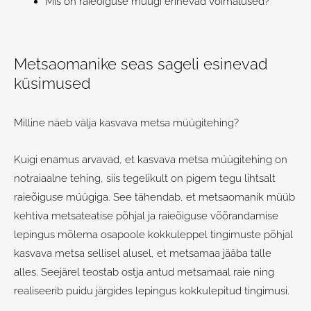
Mis on raieõiguse müügi erinevad võimalused?
Metsaomanike seas sageli esinevad
küsimused
Milline näeb välja kasvava metsa müügitehing?
Kuigi enamus arvavad, et kasvava metsa müügitehing on
notraiaalne tehing, siis tegelikult on pigem tegu lihtsalt
raieõiguse müügiga. See tähendab, et metsaomanik müüb
kehtiva metsateatise põhjal ja raieõiguse võõrandamise
lepingus mõlema osapoole kokkuleppel tingimuste põhjal
kasvava metsa sellisel alusel, et metsamaa jääba talle
alles. Seejärel teostab ostja antud metsamaal raie ning
realiseerib puidu järgides lepingus kokkulepitud tingimusi.